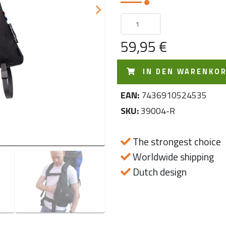
Next
59,95 €
IN DEN WARENKO
EAN:
7436910524535
SKU:
39004-R
The strongest choice
Worldwide shipping
Dutch design