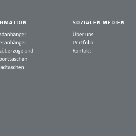
ORMATION
SOZIALEN MEDIEN
adanhänger
Über uns
eranhänger
Portfolio
züberzüge und
Kontakt
porttaschen
radtaschen