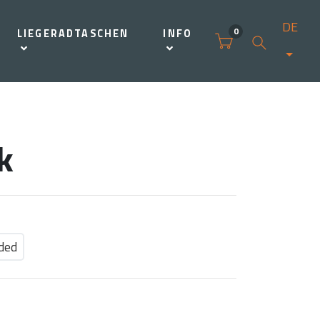
DE
0
LIEGERADTASCHEN
INFO
k
ded