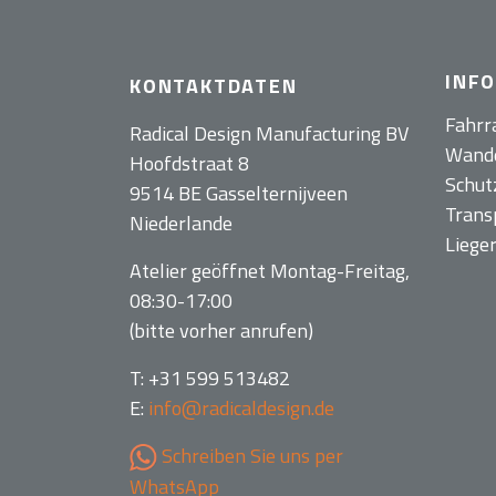
INF
KONTAKTDATEN
Fahrr
Radical Design Manufacturing BV
Wand
Hoofdstraat 8
Schut
9514 BE Gasselternijveen
Trans
Niederlande
Liege
Atelier geöffnet Montag-Freitag,
08:30-17:00
(bitte vorher anrufen)
T: +31 599 513482
E:
info@radicaldesign.de
Schreiben Sie uns per
WhatsApp