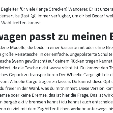
 Begleiter für viele (lange Strecken) Wanderer. Er ist unzer
nservice (fast 😉) immer verfügbar, um dir bei Bedarf weit
 Wahl treffen kannst.
agen passt zu meinen 
ene Modelle, die beide in einer Variante mit oder ohne Bre
e große Reisetasche, in der einfache, ungepolsterte Schulte
 Tasche (wenn gewünscht) auf deinem Rücken tragen kanns
iefert, da die Tasche nicht wasserdicht ist. Du kannst den T
ches Gepäck zu transportieren.Der Wheelie Cargo gibt dir d
vom Wheelie Cargo tragen zu lassen. Du kannst diese Optio
du freier in der Wahl, was du mitnimmst. Diese Version ko
se oder keine Bremse, das ist hier die Frage. Das ist wirk
en bergab aktiv bremsen kannst (du kannst auch entscheiden
enn du viel mit dem Zug/öffentlichen Verkehr unterwegs bist 