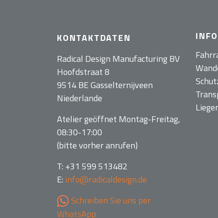
INF
KONTAKTDATEN
Fahrr
Radical Design Manufacturing BV
Wand
Hoofdstraat 8
Schut
9514 BE Gasselternijveen
Trans
Niederlande
Liege
Atelier geöffnet Montag-Freitag,
08:30-17:00
(bitte vorher anrufen)
T: +31 599 513482
E:
info@radicaldesign.de
Schreiben Sie uns per
WhatsApp