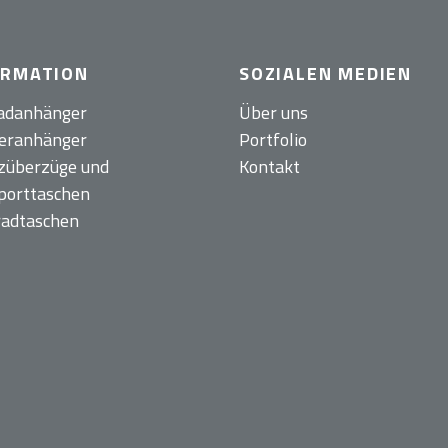
ORMATION
SOZIALEN MEDIEN
adanhänger
Über uns
eranhänger
Portfolio
züberzüge und
Kontakt
porttaschen
radtaschen