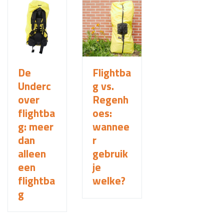
De
Flightba
Underc
g vs.
over
Regenh
flightba
oes:
g: meer
wannee
dan
r
alleen
gebruik
een
je
flightba
welke?
g