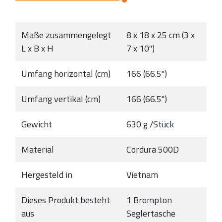
Maße zusammengelegt
8 x 18 x 25 cm (3 x
L x B x H
7 x 10")
Umfang horizontal (cm)
166 (66.5")
Umfang vertikal (cm)
166 (66.5")
Gewicht
630 g /Stück
Material
Cordura 500D
Hergesteld in
Vietnam
Dieses Produkt besteht
1 Brompton
aus
Seglertasche