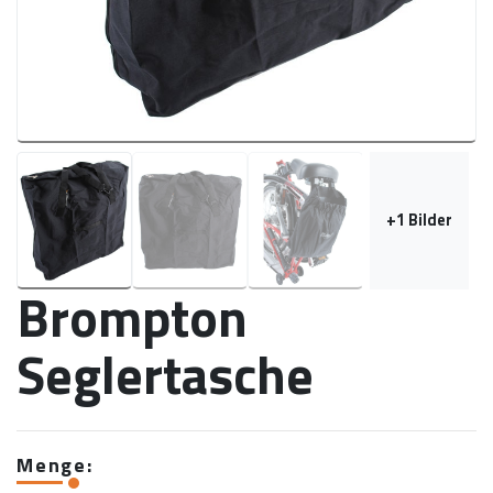
+
1
Bilder
Brompton
Seglertasche
Menge: