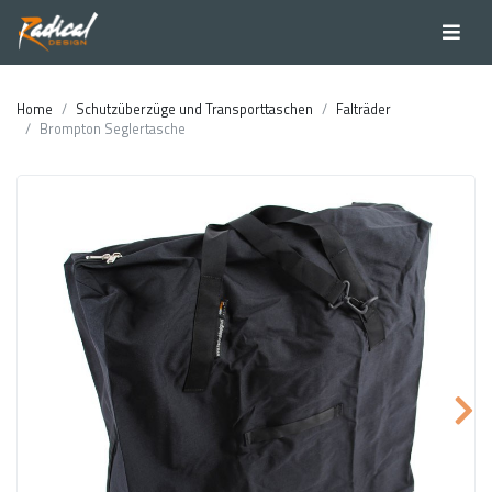
Home
Schutzüberzüge und Transporttaschen
Falträder
Brompton Seglertasche