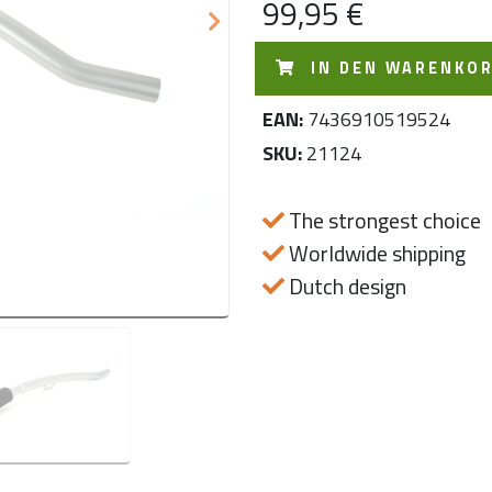
Next
99,95 €
IN DEN WARENKO
EAN:
7436910519524
SKU:
21124
The strongest choice
Worldwide shipping
Dutch design