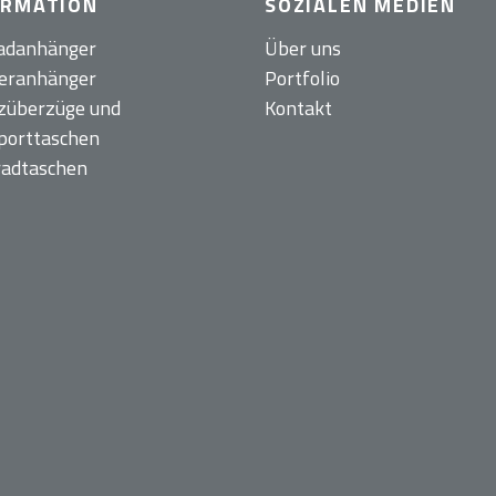
ORMATION
SOZIALEN MEDIEN
adanhänger
Über uns
eranhänger
Portfolio
züberzüge und
Kontakt
porttaschen
radtaschen