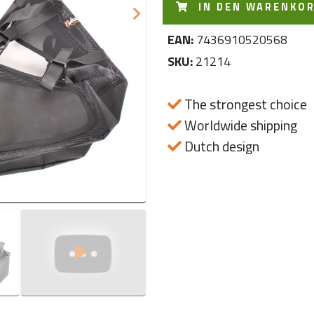
Next
IN DEN WARENKO
EAN:
7436910520568
SKU:
21214
The strongest choice
Worldwide shipping
Dutch design