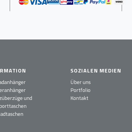
ORMATION
SOZIALEN MEDIEN
adanhänger
Über uns
eranhänger
Portfolio
züberzüge und
Kontakt
porttaschen
radtaschen