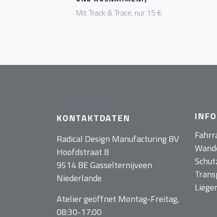
Mit Track & Trace, nur 15 €
INF
KONTAKTDATEN
Fahrr
Radical Design Manufacturing BV
Wand
Hoofdstraat 8
Schut
9514 BE Gasselternijveen
Trans
Niederlande
Liege
Atelier geöffnet Montag-Freitag,
08:30-17:00