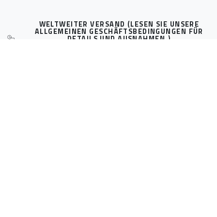
WELTWEITER VERSAND (LESEN SIE UNSERE
ALLGEMEINEN GESCHÄFTSBEDINGUNGEN FÜR
DETAILS UND AUSNAHMEN.)
Mit Track & Trace, nur 15 €
SICHERE BEZAHLUNG