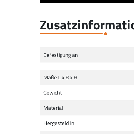
Zusatzinformati
Befestigung an
Maße L x B x H
Gewicht
Material
Hergesteld in