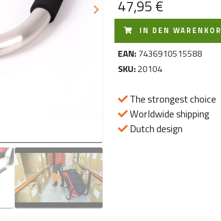
Next
47,95 €
IN DEN WARENKO
EAN:
7436910515588
SKU:
20104
The strongest choice
Worldwide shipping
Dutch design