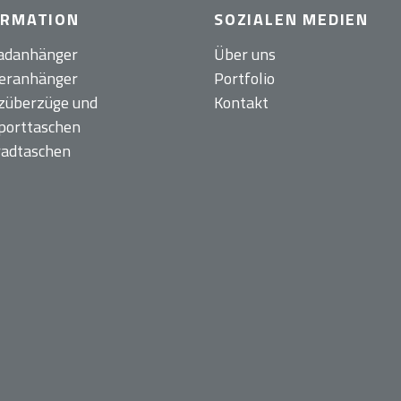
ORMATION
SOZIALEN MEDIEN
adanhänger
Über uns
eranhänger
Portfolio
züberzüge und
Kontakt
porttaschen
radtaschen