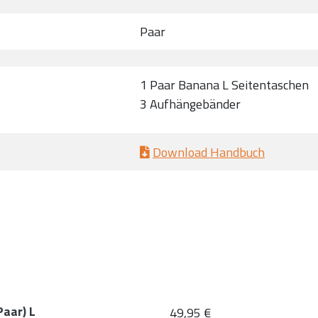
Paar
1 Paar Banana L Seitentaschen
3 Aufhängebänder
Download Handbuch
Paar) L
49,95 €