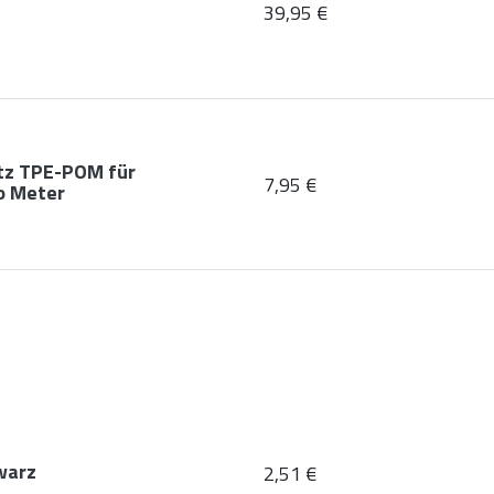
39,95 €
tz TPE-POM für
7,95 €
o Meter
warz
2,51 €