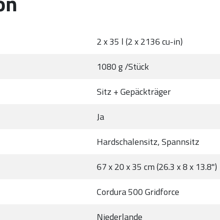
on
2 x 35 l (2 x 2136 cu-in)
1080 g /Stück
Sitz + Gepäckträger
Ja
Hardschalensitz, Spannsitz
67 x 20 x 35 cm (26.3 x 8 x 13.8")
Cordura 500 Gridforce
Niederlande