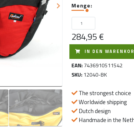
Next
Menge:
284,95 €
IN DEN WARENKO
EAN:
7436910511542
SKU:
12040-BK
The strongest choice
Worldwide shipping
Dutch design
Handmade in the Neth