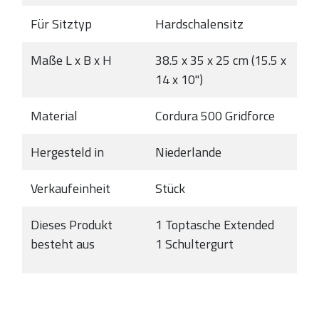
Für Sitztyp
Hardschalensitz
Maße L x B x H
38.5 x 35 x 25 cm (15.5 x
14 x 10")
Material
Cordura 500 Gridforce
Hergesteld in
Niederlande
Verkaufeinheit
Stück
Dieses Produkt
1 Toptasche Extended
besteht aus
1 Schultergurt