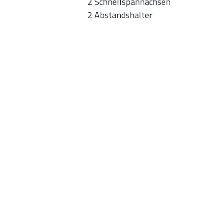
2 Schnellspannachsen
2 Abstandshalter
Accessoires
Cyclone Fahne Set
44,95 €
IN DEN WARENKORB