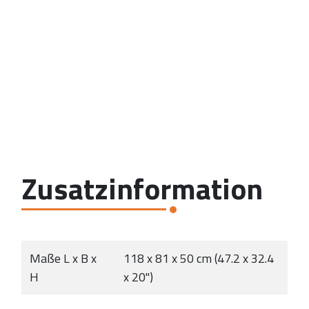
Zusatzinformation
Maße L x B x
118 x 81 x 50 cm (47.2 x 32.4
H
x 20")